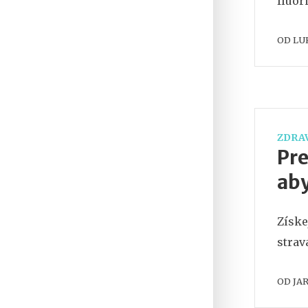
fluor
OD
LU
ZDRAV
Pre
aby
Získe
strav
OD
JA