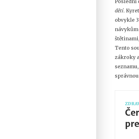
Poslední 
dětí
. Kyre
obvykle 3
návykům v
štětinami
Tento sou
zákroky a
seznamu, 
správnou 
ZDRAV
Čer
pre