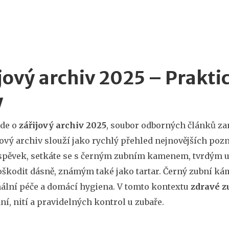
jový archiv 2025 – Prakti
y
jde o
zářijový archiv 2025
,
soubor odborných článků zam
ový archiv slouží jako rychlý přehled nejnovějších poz
spěvek, setkáte se s
černým zubním kamenem
,
tvrdým u
oškodit dásně
, známým také jako
tartar
. Černý zubní kám
ální péče a domácí hygiena. V tomto kontextu
zdravé z
ní, nití a pravidelných kontrol u zubaře.