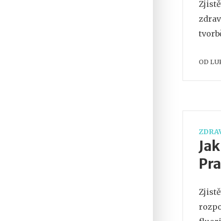
Zjist
zdrav
tvorb
OD
LU
ZDRAV
Jak
Pra
Zjist
rozpo