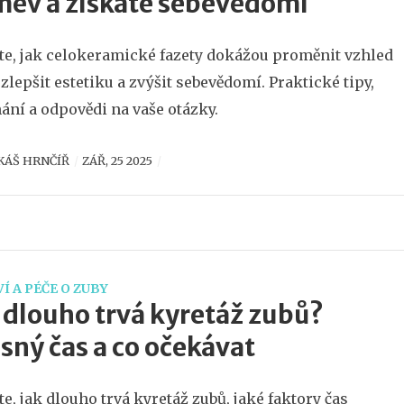
ěv a získáte sebevědomí
te, jak celokeramické fazety dokážou proměnit vzhled
 zlepšit estetiku a zvýšit sebevědomí. Praktické tipy,
ání a odpovědi na vaše otázky.
KÁŠ HRNČÍŘ
ZÁŘ, 25 2025
Í A PÉČE O ZUBY
 dlouho trvá kyretáž zubů?
sný čas a co očekávat
ěte, jak dlouho trvá kyretáž zubů, jaké faktory čas