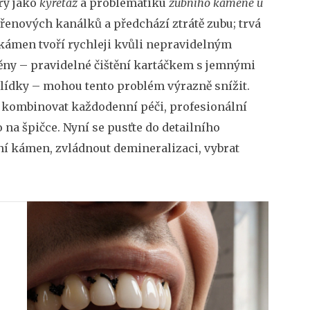
ry jako
kyretáž
a problematiku
zubního kamene u
ořenových kanálků a předchází ztrátě zubu; trvá
í kámen tvoří rychleji kvůli nepravidelným
ny – pravidelné čištění kartáčkem s jemnými
lídky – mohou tento problém výrazně snížit.
k kombinovat každodenní péči, profesionální
 na špičce. Nyní se pusťte do detailního
bní kámen, zvládnout demineralizaci, vybrat