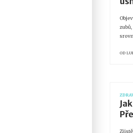
úsm
Objev
zubů,
srovn
OD
LU
ZDRAV
Jak
Pře
Zjist