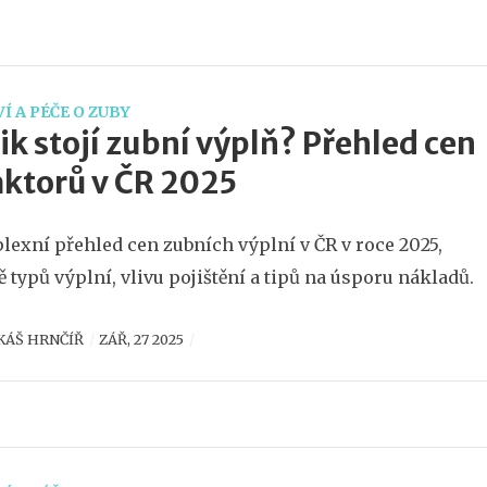
Í A PÉČE O ZUBY
ik stojí zubní výplň? Přehled cen
aktorů v ČR 2025
exní přehled cen zubních výplní v ČR v roce 2025,
ě typů výplní, vlivu pojištění a tipů na úsporu nákladů.
KÁŠ HRNČÍŘ
ZÁŘ, 27 2025