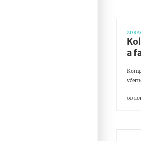
ZDRAV
Kol
a f
Kompl
včetn
OD
LU