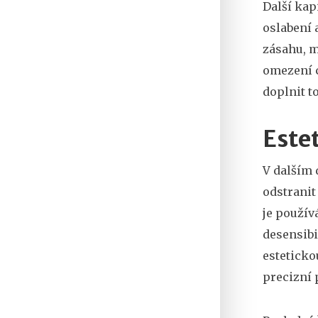
Další kap
oslabení 
zásahu, m
omezení c
doplnit t
Estet
V dalším 
odstranit
je použív
desensibi
esteticko
precizní 