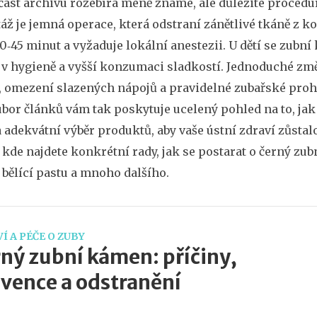
část archivu rozebírá méně známé, ale důležité procedu
táž je jemná operace, která odstraní zánětlivé tkáně z k
0‑45 minut a vyžaduje lokální anestezii. U dětí se zubn
 hygieně a vyšší konzumaci sladkostí. Jednoduché změ
, omezení slazených nápojů a pravidelné zubařské proh
bor článků vám tak poskytuje ucelený pohled na to, ja
 adekvátní výběr produktů, aby vaše ústní zdraví zůstalo
kde najdete konkrétní rady, jak se postarat o černý zu
bělící pastu a mnoho dalšího.
Í A PÉČE O ZUBY
ný zubní kámen: příčiny,
vence a odstranění