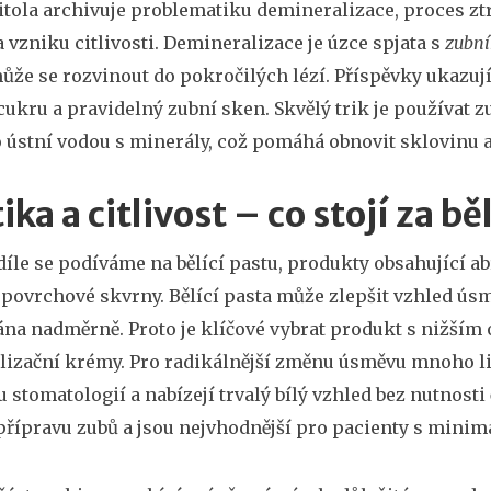
itola archivuje problematiku
demineralizace
,
proces zt
a vzniku citlivosti
. Demineralizace je úzce spjata s
zubn
ůže se rozvinout do pokročilých lézí. Příspěvky ukazují
ukru a pravidelný zubní sken. Skvělý trik je používat 
o ústní vodou s minerály, což pomáhá obnovit sklovinu a
ika a citlivost – co stojí za 
díle se podíváme na
bělící pastu
,
produkty obsahující ab
 povrchové skvrny
. Bělící pasta může zlepšit vzhled úsm
ána nadměrně. Proto je klíčové vybrat produkt s nižším 
lizační krémy. Pro radikálnější změnu úsměvu mnoho li
u stomatologií a nabízejí trvalý bílý vzhled bez nutnosti
přípravu zubů a jsou nejvhodnější pro pacienty s mini