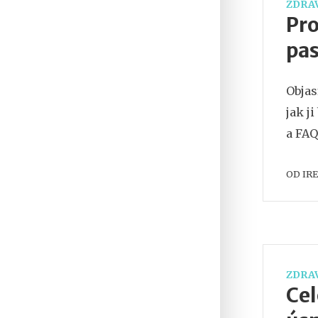
ZDRAV
Pro
pas
Objas
jak j
a FAQ
OD
IR
ZDRAV
Cel