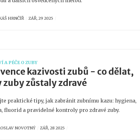
idu a dalších osvědčených metod.
KÁŠ HRNČÍŘ
ZÁŘ, 29 2025
Í A PÉČE O ZUBY
vence kazivosti zubů - co dělat,
 zuby zůstaly zdravé
jte praktické tipy, jak zabránit zubnímu kazu: hygiena,
a, fluorid a pravidelné kontroly pro zdravé zuby.
ROSLAV NOVOTNÝ
ZÁŘ, 28 2025