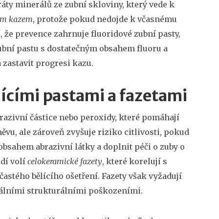
ráty minerálů ze zubní skloviny, který vede k
ím kazem
, protože pokud nedojde k včasnému
, že prevence zahrnuje fluoridové zubní pasty,
zubní pastu s dostatečným obsahem fluoru a
 zastavit progresi kazu.
bělícími pastami a fazetami
razivní částice nebo peroxidy, které pomáhají
ěvu, ale zároveň zvyšuje riziko citlivosti, pokud
obsahem abrazivní látky a doplnit péči o zuby o
dí volí
celokeramické fazety
, které korelují s
 častého bělícího ošetření. Fazety však vyžadují
málními strukturálními poškozeními.