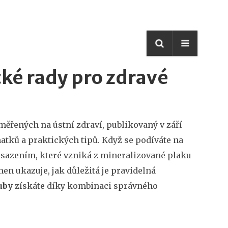
cké rady pro zdravé
ěřených na ústní zdraví, publikovaný v září
natků a praktických tipů. Když se podíváte na
sazením, které vzniká z mineralizované plaku
en ukazuje, jak důležitá je pravidelná
uby
získáte díky kombinaci správného