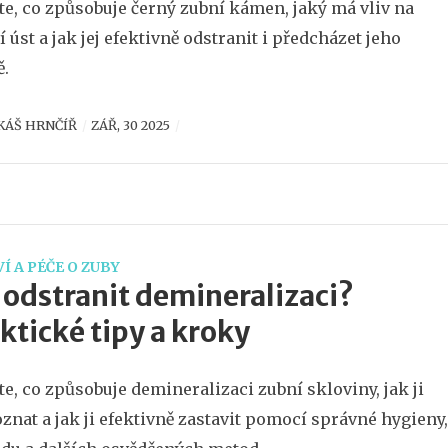
ěte, co způsobuje černý zubní kámen, jaký má vliv na
í úst a jak jej efektivně odstranit i předcházet jeho
ě.
KÁŠ HRNČÍŘ
ZÁŘ, 30 2025
Í A PÉČE O ZUBY
 odstranit demineralizaci?
ktické tipy a kroky
ěte, co způsobuje demineralizaci zubní skloviny, jak ji
znat a jak ji efektivně zastavit pomocí správné hygieny,