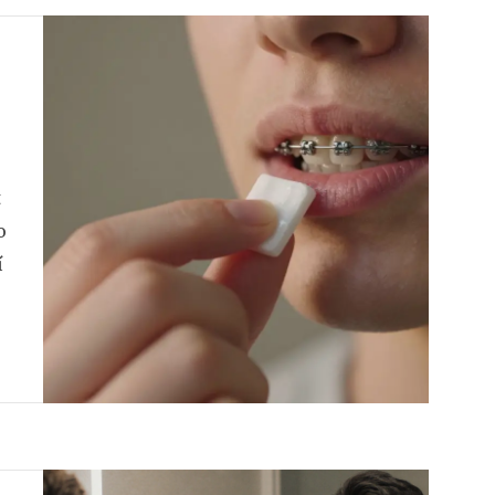
t
o
í