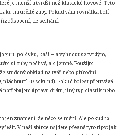
které je menší a tvrdší než klasické kovové
.
Tyto
 tlaku na určité zuby. Pokud vám rovnátka bolí
 přizpůsobení, ne selhání.
jogurt, polévku, kaši – a vyhnout se tvrdým,
te si zuby pečlivě, ale jemně. Použijte
že studený obklad na tvář nebo přírodní
dy, pláchnutí 30 sekund). Pokud bolest přetrvává
 potřebujete úpravu drátu, jiný typ elastik nebo
to jen znamení, že něco se mění. Ale pokud to
yřešit. V naší sbírce najdete přesně tyto tipy: jak