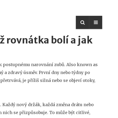
ž rovnátka bolí a jak
é k postupnému narovnání zubů
. Also known as
vný a zdravý úsměv
.
První dny nebo týdny po
etrvává, je příliš silná nebo se objeví otoky,
ak. Každý nový držák, každá změna drátu nebo
nich se přizpůsobuje. To může být citlivé,