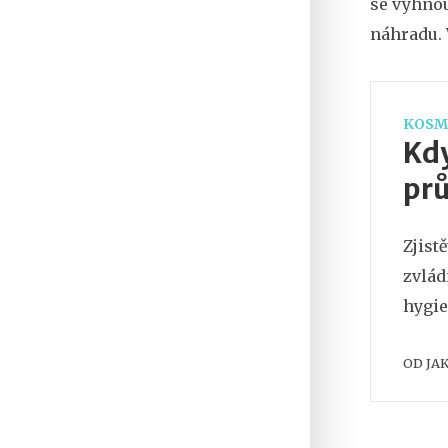
se vyhnou
náhradu. V
KOSM
Kdy
pr
Zjist
zvlád
hygie
OD
JA