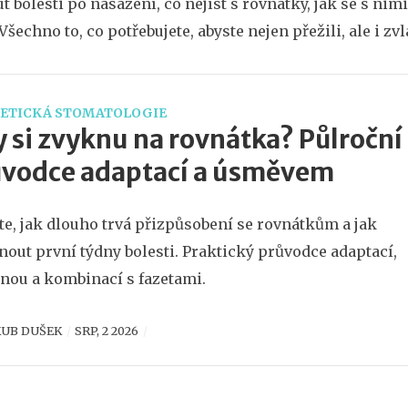
t bolesti po nasazení, co nejíst s rovnátky, jak se s nimi
šechno to, co potřebujete, abyste nejen přežili, ale i zvl
ETICKÁ STOMATOLOGIE
 si zvyknu na rovnátka? Půlroční
ůvodce adaptací a úsměvem
ěte, jak dlouho trvá přizpůsobení se rovnátkům a jak
nout první týdny bolesti. Praktický průvodce adaptací,
nou a kombinací s fazetami.
KUB DUŠEK
SRP, 2 2026