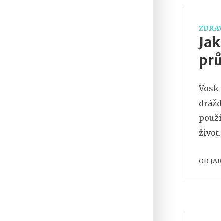
ZDRAV
Jak
prů
Vosk 
drážd
použí
život.
OD
JA