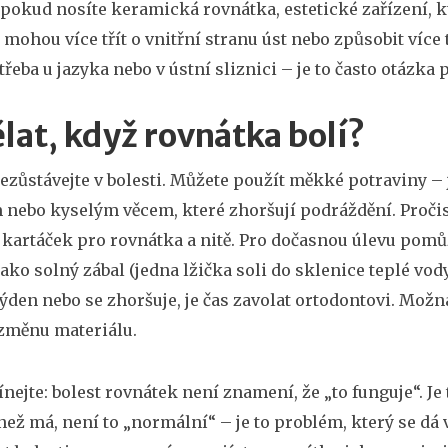
 pokud nosíte
keramická rovnátka
,
estetické zařízení, 
 mohou více třít o vnitřní stranu úst nebo způsobit více
třeba u jazyka nebo v ústní sliznici – je to často otázka
lat, když rovnátka bolí?
ezůstávejte v bolesti. Můžete použít měkké potraviny – 
nebo kyselým věcem, které zhoršují podráždění. Pročistě
 kartáček pro rovnátka a nitě. Pro dočasnou úlevu pomů
jako solný zábal (jedna lžička soli do sklenice teplé vo
týden nebo se zhoršuje, je čas zavolat ortodontovi. Možná
změnu materiálu.
ejte: bolest rovnátek není znamení, že „to funguje“. Je 
než má, není to „normální“ – je to problém, který se dá v