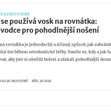
Í A PÉČE O ZUBY
 se používá vosk na rovnátka:
vodce pro pohodlnější nošení
na rovnátka je jednoduchý a účinný způsob, jak zabráni
ění úst během ortodontické léčby. Naučte se, kdy a jak h
vat, aby jste si ušetřili bolest a získali pohodlnější denn
ROSLAV NOVOTNÝ
BŘE, 18 2026