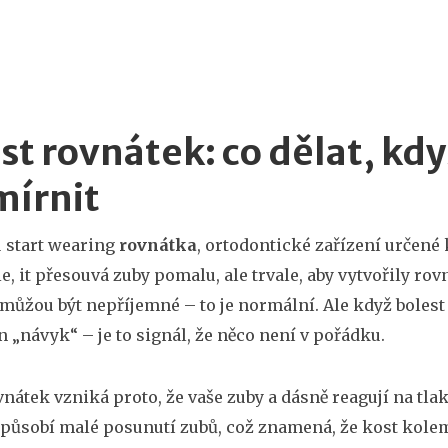
st rovnátek: co dělat, kdy
mírnit
 start wearing
rovnátka
,
ortodontické zařízení určen
ie
, it
přesouvá zuby pomalu, ale trvale, aby vytvořily ro
můžou být nepříjemné – to je normální. Ale když bolest př
en „návyk“ – je to signál, že něco není v pořádku.
vnátek vzniká proto, že vaše zuby a dásně reagují na tl
způsobí malé posunutí zubů, což znamená, že kost kolem 