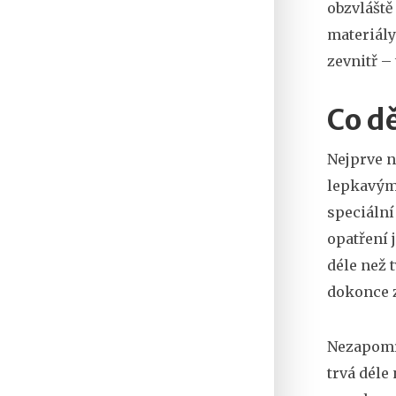
obzvláště
materiály
zevnitř – 
Co dě
Nejprve n
lepkavým 
speciální
opatření 
déle než 
dokonce 
Nezapomín
trvá déle 