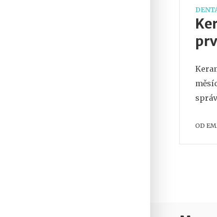
DENTÁ
Ker
prv
Keram
měsíc
správ
OD
EM