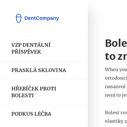
Bole
VZP DENTÁLNÍ
PŘÍSPĚVEK
to z
When you
PRASKLÁ SKLOVINA
ortodonc
nasazení 
HŘEBÍČEK PROTI
není to j
BOLESTI
Bolest ro
PODKUS LÉČBA
elastiky 