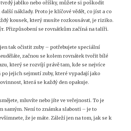
 tvrdý jablko nebo oříšky, můžete si poškodit
alší náklady. Proto je klíčové vědět, co jíst a co
aždý kousek, který musíte rozkousávat, je riziko.
r. Přizpůsobení se rovnátkům začíná na talíři.
jen tak očistit zuby – potřebujete speciální
euděláte, začnou se kolem rovnátek tvořit bílé
zu, který se rozvíjí právě tam, kde se nejvíce
 po jejich sejmutí zuby, které vypadají jako
povinnost, která se každý den opakuje.
smějete, mluvíte nebo jíte ve veřejnosti. To je
m samým. Není to známka slabosti – je to
všimnete, že je máte. Záleží jen na tom, jak se k