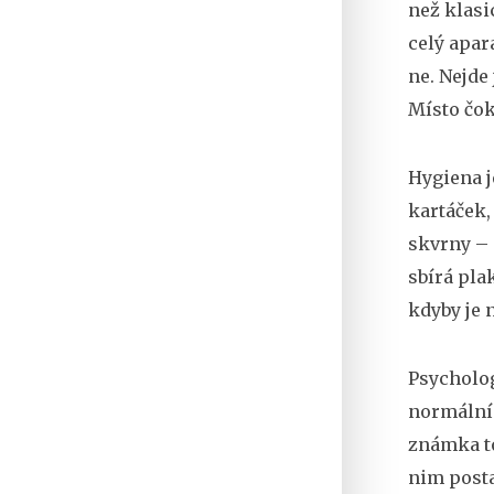
než klas
celý apará
ne. Nejde
Místo čok
Hygiena j
kartáček,
skvrny – 
sbírá pla
kdyby je 
Psychologi
normální.
známka to
nim posta