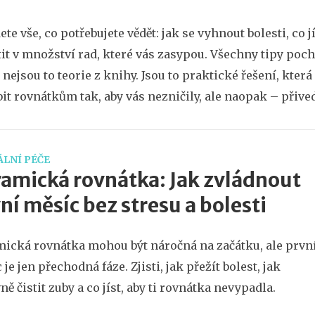
te vše, co potřebujete vědět: jak se vyhnout bolesti, co jí
tit v množství rad, které vás zasypou. Všechny tipy pochá
 nejsou to teorie z knihy. Jsou to praktické řešení, která
it rovnátkům tak, aby vás nezničily, ale naopak – přived
LNÍ PÉČE
amická rovnátka: Jak zvládnout
ní měsíc bez stresu a bolesti
ická rovnátka mohou být náročná na začátku, ale prvn
 je jen přechodná fáze. Zjisti, jak přežít bolest, jak
ně čistit zuby a co jíst, aby ti rovnátka nevypadla.