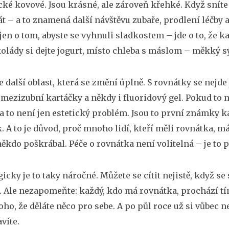
ické kovové
. Jsou krásné, ale zároveň křehké. Když sníte
t – a to znamená další návštěvu zubaře, prodlení léčby a d
 jen o tom, abyste se vyhnuli sladkostem – jde o to, že k
olády si dejte jogurt, místo chleba s máslom – měkký sý
e další oblast, která se změní úplně. S rovnátky se nejde 
 mezizubní kartáčky a někdy i fluoridový gel. Pokud to n
a to není jen estetický problém. Jsou to první známky ka
k. A to je důvod, proč mnoho lidí, kteří měli rovnátka, má
někdo poškrábal. Péče o rovnátka není volitelná – je to 
cky je to taky náročné. Můžete se cítit nejistě, když se 
 Ale nezapomeňte: každý, kdo má rovnátka, prochází tí
ho, že děláte něco pro sebe. A po půl roce už si vůbec ne
víte.