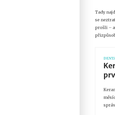
Tady najde
se neztra
prošli – a
přizpůsob
DENTÁ
Ker
prv
Keram
měsíc
správ