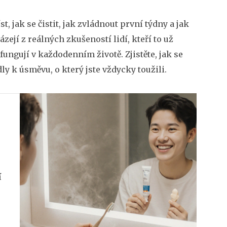
st, jak se čistit, jak zvládnout první týdny a jak
zejí z reálných zkušeností lidí, kteří to už
 fungují v každodenním životě. Zjistěte, jak se
ly k úsměvu, o který jste vždycky toužili.
í