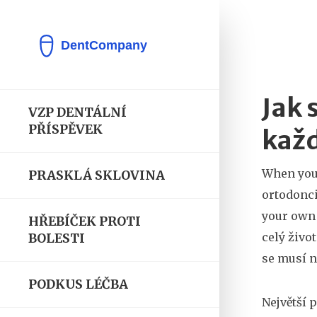
Jak 
VZP DENTÁLNÍ
PŘÍSPĚVEK
kaž
When you
PRASKLÁ SKLOVINA
ortodonc
your own
HŘEBÍČEK PROTI
celý život
BOLESTI
se musí n
PODKUS LÉČBA
Největší 