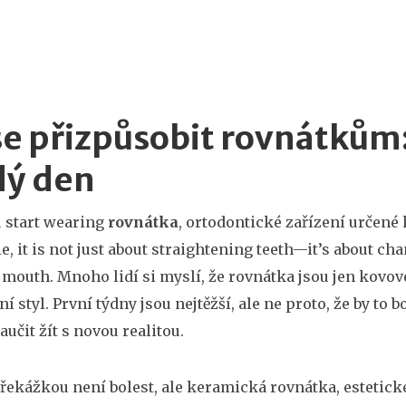
se přizpůsobit rovnátkům:
dý den
 start wearing
rovnátka
,
ortodontické zařízení určen
ie
, it is not just about straightening teeth—it’s about c
 mouth.
Mnoho lidí si myslí, že rovnátka jsou jen kovové
ní styl. První týdny jsou nejtěžší, ale ne proto, že by to 
aučit žít s novou realitou.
překážkou není bolest, ale
keramická rovnátka
,
estetick