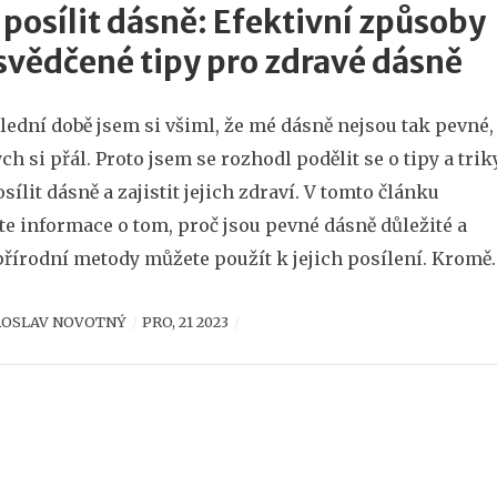
 posílit dásně: Efektivní způsoby
svědčené tipy pro zdravé dásně
lední době jsem si všiml, že mé dásně nejsou tak pevné,
ych si přál. Proto jsem se rozhodl podělit se o tipy a triky
osílit dásně a zajistit jejich zdraví. V tomto článku
te informace o tom, proč jsou pevné dásně důležité a
přírodní metody můžete použít k jejich posílení. Kromě
se zaměřím na prevenci problémů s dásněmi a poskytn
ROSLAV NOVOTNÝ
PRO, 21 2023
, jak správně pečovat o ústní dutinu. Pojďme společně
it, jak si můžeme udržet dásně v co nejlepší formě!