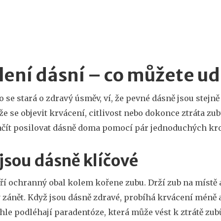
lení dásní – co můžete ud
o se stará o zdravý úsměv, ví, že pevné dásně jsou stejně
že se objevit krvácení, citlivost nebo dokonce ztráta zub
ačít posilovat dásně doma pomocí pár jednoduchých kr
jsou dásně klíčové
ří ochranný obal kolem kořene zubu. Drží zub na místě a
 zánět. Když jsou dásně zdravé, probíhá krvácení méně 
hle podléhají paradentóze, která může vést k ztrátě zub