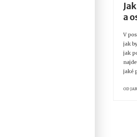
Jak
a o
V pos
jak b
jak p
najde
jaké 
toho 
OD
JA
návod
objev