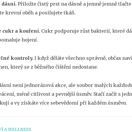
í dásní.
Přiložte čistý prst na dásně a jemně jemně tlačte
te krevní oběh a posilujete tkáň.
 cukr a kouření.
Cukr podporuje růst bakterií, které d
pomaluje hojení.
elné kontroly.
I když děláte všechno správně, občas navš
en, který se z běžného čištění nedostane.
dásní není jednorázová akce, ale soubor malých každode
ácení, méně citlivost a pevnější úsměv. Stačí začít s je
ují a vy získáte více sebevědomí při každém úsměvu.
Í A WELLNESS