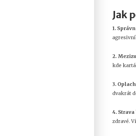
Jak 
1. Správn
agresivní
2. Mezizu
kde kartá
3. Oplac
dvakrát d
4. Strava
zdravé. V