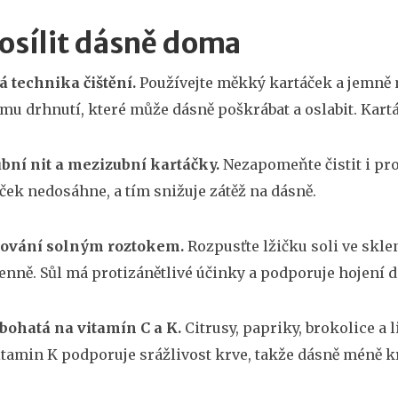
posílit dásně doma
á technika čištění.
Používejte měkký kartáček a jemně 
mu drhnutí, které může dásně poškrábat a oslabit. Kart
bní nit a mezizubní kartáčky.
Nezapomeňte čistit i pro
ček nedosáhne, a tím snižuje zátěž na dásně.
hování solným roztokem.
Rozpusťte lžičku soli ve skle
enně. Sůl má protizánětlivé účinky a podporuje hojení d
 bohatá na vitamín C a K.
Citrusy, papriky, brokolice a 
itamin K podporuje srážlivost krve, takže dásně méně k