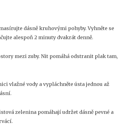
masírujte dásně kruhovými pohyby. Vyhněte se
áčujte alespoň 2 minuty dvakrát denně.
story mezi zuby. Nit pomáhá odstranit plak tam,
nici vlažné vody a vypláchněte ústa jednou až
ásní.
listová zelenina pomáhají udržet dásně pevné a
rvácí.