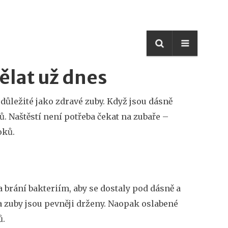
ělat už dnes
 důležité jako zdravé zuby. Když jsou dásně
ů. Naštěstí není potřeba čekat na zubaře –
oků.
 brání bakteriím, aby se dostaly pod dásně a
a zuby jsou pevněji drženy. Naopak oslabené
ů.