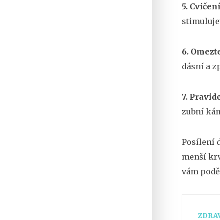
5. Cvičen
stimuluje
6. Omezte
dásní a z
7. Pravid
zubní kám
Posílení 
menší krv
vám poděk
ZDRAV