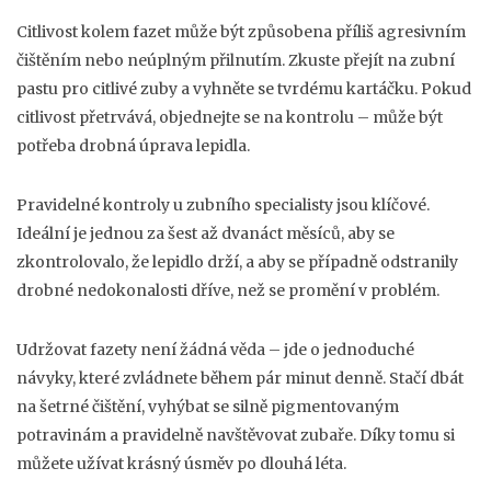
Citlivost kolem fazet může být způsobena příliš agresivním
čištěním nebo neúplným přilnutím. Zkuste přejít na zubní
pastu pro citlivé zuby a vyhněte se tvrdému kartáčku. Pokud
citlivost přetrvává, objednejte se na kontrolu – může být
potřeba drobná úprava lepidla.
Pravidelné kontroly u zubního specialisty jsou klíčové.
Ideální je jednou za šest až dvanáct měsíců, aby se
zkontrolovalo, že lepidlo drží, a aby se případně odstranily
drobné nedokonalosti dříve, než se promění v problém.
Udržovat fazety není žádná věda – jde o jednoduché
návyky, které zvládnete během pár minut denně. Stačí dbát
na šetrné čištění, vyhýbat se silně pigmentovaným
potravinám a pravidelně navštěvovat zubaře. Díky tomu si
můžete užívat krásný úsměv po dlouhá léta.