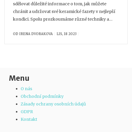
sdělovat důležité informace o tom, jak můžete
chránit a udržovat své keramické fazety v nejlepší
kondici. Spolu prozkoumáme různé techniky a
metody, které vám pomohou udržovat vaše fazety
OD
IRENA DVORAKOVA
LIS, 18 2023
čisté a zdravé. Zjistíte, že údržba keramických fazet
nemusí být náročná a že se může stát součástí
vašeho každodenního režimu. Tak se na to
podívejme spolu!
Menu
O nás
Obchodní podmínky
Zásady ochrany osobních údajů
GDPR
Kontakt