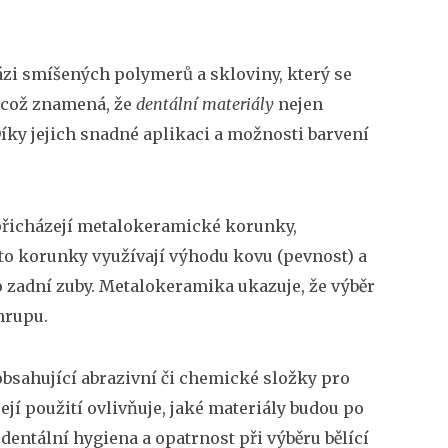
ázi smíšených polymerů a skloviny, který se
, což znamená, že
dentální materiály
nejen
íky jejich snadné aplikaci a možnosti barvení
přicházejí
metalokeramické korunky
,
yto korunky využívají výhodu kovu (pevnost) a
zadní zuby. Metalokeramika ukazuje, že výběr
hrupu.
bsahující abrazivní či chemické složky pro
 její použití ovlivňuje, jaké materiály budou po
 dentální hygiena a opatrnost při výběru bělící