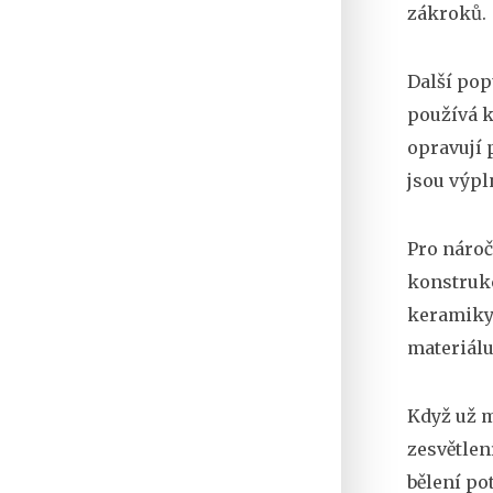
zákroků.
Další pop
používá k
opravují 
jsou výpl
Pro nároč
konstruk
keramiky 
materiálu
Když už 
zesvětlen
bělení po