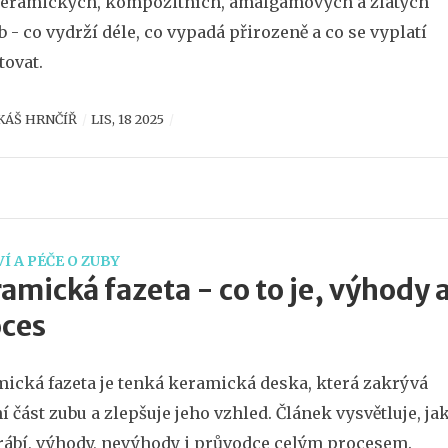
eramických, kompozitních, amalgámových a zlatých
 - co vydrží déle, co vypadá přirozeně a co se vyplatí
tovat.
KÁŠ HRNČÍŘ
LIS, 18 2025
Í A PÉČE O ZUBY
amická fazeta - co to je, výhody 
oces
ická fazeta je tenká keramická deska, která zakrývá
í část zubu a zlepšuje jeho vzhled. Článek vysvětluje, ja
rábí, výhody, nevýhody i průvodce celým procesem.