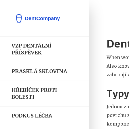
Dent
VZP DENTÁLNÍ
PŘÍSPĚVEK
When wo
Also kno
PRASKLÁ SKLOVINA
zahrnují 
HŘEBÍČEK PROTI
Typy
BOLESTI
Jednou z 
povrchu 
PODKUS LÉČBA
komponent