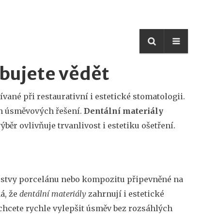
ebujete vědět
ívané při restaurativní i estetické stomatologii
.
rn úsměvových řešení.
Dentální materiály
ěr ovlivňuje trvanlivost i estetiku ošetření.
rstvy porcelánu nebo kompozitu připevněné na
á, že
dentální materiály
zahrnují i estetické
 chcete rychle vylepšit úsměv bez rozsáhlých