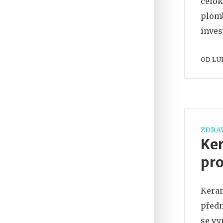
celok
plomb
inves
OD
LU
ZDRAV
Ker
pr
Keram
předn
se vy