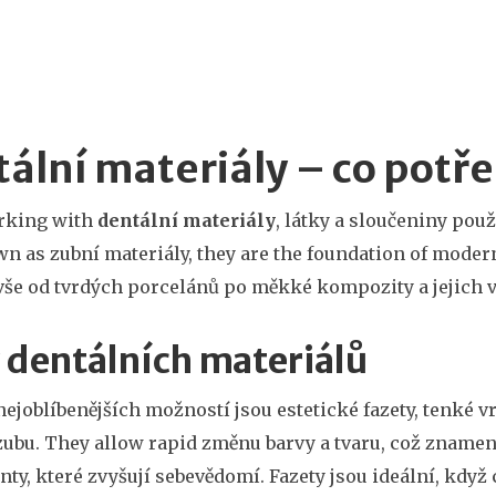
ální materiály – co potř
rking with
dentální materiály
,
látky a sloučeniny použ
wn as
zubní materiály
, they are the foundation of mode
vše od tvrdých porcelánů po měkké kompozity a jejich výb
 dentálních materiálů
nejoblíbenějších možností jsou
estetické fazety
,
tenké v
zubu
. They allow rapid změnu barvy a tvaru, což znamen
y, které zvyšují sebevědomí. Fazety jsou ideální, když