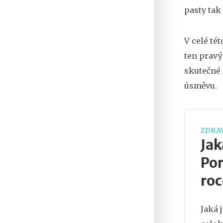
pasty tak
V celé té
ten pravý
skutečné 
úsměvu.
ZDRAV
Jak
Por
roc
Jaká 