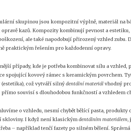
ulární skupinou jsou
kompozitní výplně
,
materiál na b
 opravě kazů
. Kompozity kombinují pevnost a estetiku
poškození, ale také napodobují přirozený vzhled zubu. D
ně praktickým řešením pro každodenní opravy.
nější případy, kde je potřeba kombinovat sílu a vzhled, 
ce spojující kovový rámec s keramickým povrchem
. T
(estetika), což vytváří silný
dentální materiál
vhodný pro 
 přímo souvisí s dlouhodobou funkčností a vzhledem c
mluvíme o vzhledu, nesmí chybět
bělící pasta
,
produkty o
í skloviny
. I když není klasickým
dentálním materiálem
,
třeba – například tenčí fazety po silném bělení. Správná