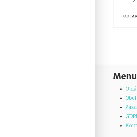
OD
JA
Menu
O ná
Obc
Zása
GDP
Kont