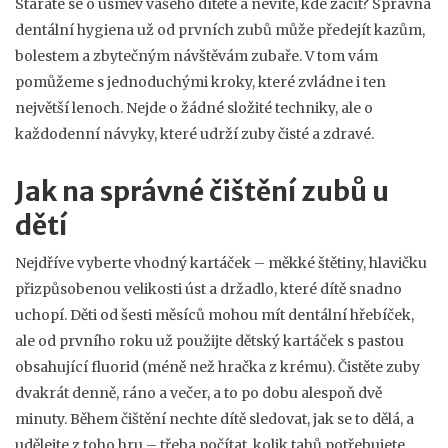
Staráte se o úsměv vašeho dítěte a nevíte, kde začít? Správná
dentální hygiena už od prvních zubů může předejít kazům,
bolestem a zbytečným návštěvám zubaře. V tom vám
pomůžeme s jednoduchými kroky, které zvládne i ten
největší lenoch. Nejde o žádné složité techniky, ale o
každodenní návyky, které udrží zuby čisté a zdravé.
Jak na správné čištění zubů u
dětí
Nejdříve vyberte vhodný kartáček – měkké štětiny, hlavičku
přizpůsobenou velikosti úst a držadlo, které dítě snadno
uchopí. Děti od šesti měsíců mohou mít dentální hřebíček,
ale od prvního roku už použijte dětský kartáček s pastou
obsahující fluorid (méně než hračka z krému). Čistěte zuby
dvakrát denně, ráno a večer, a to po dobu alespoň dvě
minuty. Během čištění nechte dítě sledovat, jak se to dělá, a
udělejte z toho hru – třeba počítat, kolik tahů potřebujete,