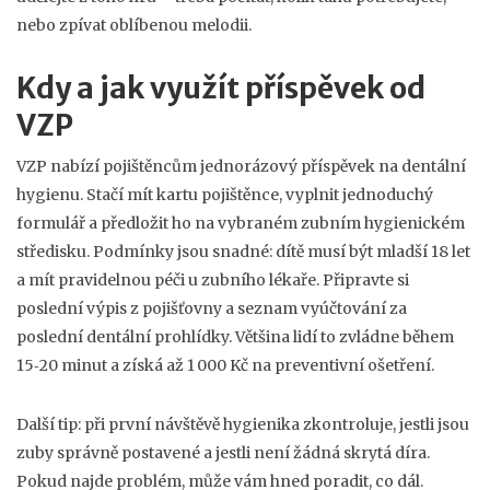
nebo zpívat oblíbenou melodii.
Kdy a jak využít příspěvek od
VZP
VZP nabízí pojištěncům jednorázový příspěvek na dentální
hygienu. Stačí mít kartu pojištěnce, vyplnit jednoduchý
formulář a předložit ho na vybraném zubním hygienickém
středisku. Podmínky jsou snadné: dítě musí být mladší 18 let
a mít pravidelnou péči u zubního lékaře. Připravte si
poslední výpis z pojišťovny a seznam vyúčtování za
poslední dentální prohlídky. Většina lidí to zvládne během
15‑20 minut a získá až 1 000 Kč na preventivní ošetření.
Další tip: při první návštěvě hygienika zkontroluje, jestli jsou
zuby správně postavené a jestli není žádná skrytá díra.
Pokud najde problém, může vám hned poradit, co dál.