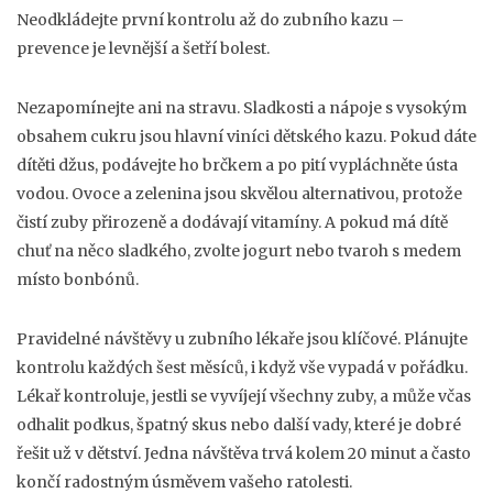
Neodkládejte první kontrolu až do zubního kazu –
prevence je levnější a šetří bolest.
Nezapomínejte ani na stravu. Sladkosti a nápoje s vysokým
obsahem cukru jsou hlavní viníci dětského kazu. Pokud dáte
dítěti džus, podávejte ho brčkem a po pití vypláchněte ústa
vodou. Ovoce a zelenina jsou skvělou alternativou, protože
čistí zuby přirozeně a dodávají vitamíny. A pokud má dítě
chuť na něco sladkého, zvolte jogurt nebo tvaroh s medem
místo bonbónů.
Pravidelné návštěvy u zubního lékaře jsou klíčové. Plánujte
kontrolu každých šest měsíců, i když vše vypadá v pořádku.
Lékař kontroluje, jestli se vyvíjejí všechny zuby, a může včas
odhalit podkus, špatný skus nebo další vady, které je dobré
řešit už v dětství. Jedna návštěva trvá kolem 20 minut a často
končí radostným úsměvem vašeho ratolesti.