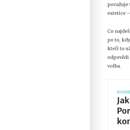
považuje 
estetice 
Co najdeš 
po to, kd
kteří to 
odpovědi 
volba.
KOSM
Jak
Por
kom