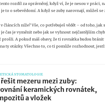
tento rozdíl za oprávněný, když ví, že je nesou v práci, n
– je to o sebevědomí. A když se zuby narovnají, můžeš se
v článcích níže? Vše, co potřebuješ vědět – od toho, jak se
y je čas je vyměnit nebo jak se vyhnout nejčastějším chyb
už prošli. A pokud máš obavy, že ti rovnátka budou bránit
na ty otázky. Všechno to, co ti pomůže rozhodnout, jest
ETICKÁ STOMATOLOGIE
 řešit mezeru mezi zuby:
ovnání keramických rovnátek,
pozitů a vložek