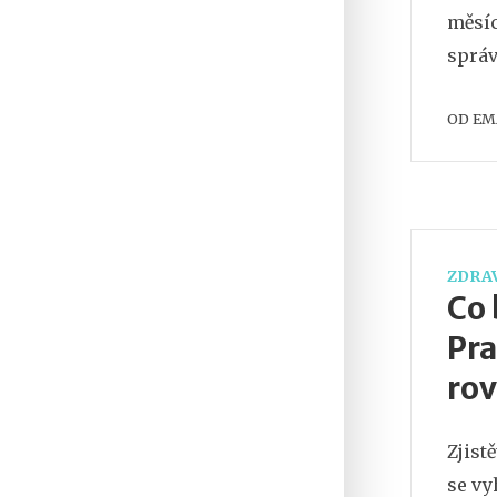
měsíc
správ
OD
EM
ZDRAV
Co 
Pra
ro
Zjist
se vy