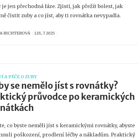
 je jen přechodná fáze. Zjisti, jak přežít bolest, jak
ně čistit zuby a co jíst, aby ti rovnátka nevypadla.
A RICHTEROVÁ
LIS, 7 2025
Í A PÉČE O ZUBY
by se nemělo jíst s rovnátky?
ktický průvodce po keramických
vnátkách
ěte, co byste neměli jíst s keramickými rovnátky, abyste
hnuli poškození, prodlení léčby a nákladům. Praktický