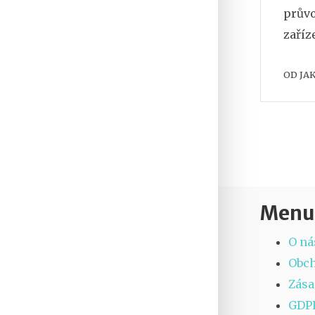
průvo
zaříz
OD
JA
Menu
O ná
Obc
Zása
GDP