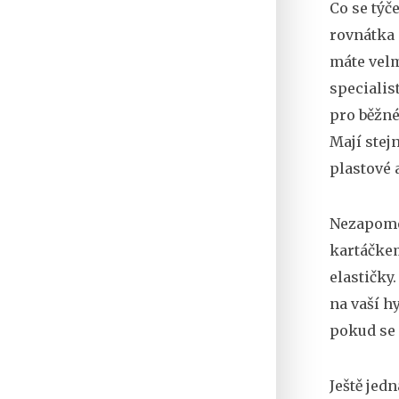
Co se týč
rovnátka 
máte velm
specialis
pro běžné
Mají stej
plastové 
Nezapomeň
kartáčkem
elastičky
na vaší h
pokud se 
Ještě jed