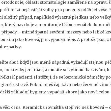
e
ortodoncie
,
oblasti stomatologie zaměřené na opravu š
patří mezi nejčastější volby pro pacienty od 16 let výš
i složitý případ, například výrazné předkus nebo velk
ta, který navrhuje a monitoruje léčbu rovnátek
doporučit
 případy – mírné špatné sevření, mezery nebo lehké kr
nou sílu jako kovová, jen vypadají lépe. A protože jsou 
alternativy.
te ale: i když jsou méně nápadná, vyžadují stejnou péči 
, mezi zuby jen jinak, a musíte se vyhnout barvivům, 
. Někteří pacienti si stěžují, že se keramické zámečky po
ygieně a stravě. Pokud piješ čaj, kávu nebo červené víno
držíš základní hygieny, vypadají skoro jako nová celou 
na věc: cena. Keramická rovnátka stojí víc než kovová – 