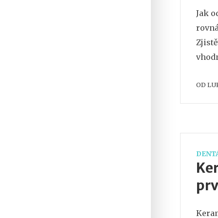
Jak o
rovná
Zjist
vhodn
OD
LU
DENTÁ
Ker
prv
Keram