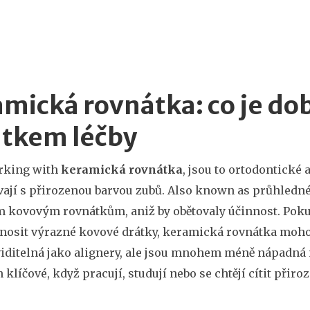
mická rovnátka: co je do
átkem léčby
rking with
keramická rovnátka
,
jsou to ortodontické 
vají s přirozenou barvou zubů
. Also known as
průhledné
m kovovým rovnátkům, aniž by obětovaly účinnost
.
Pokud
 nosit výrazné kovové drátky, keramická rovnátka mo
iditelná jako alignery, ale jsou mnohem méně nápadná 
klíčové, když pracují, studují nebo se chtějí cítit přiro