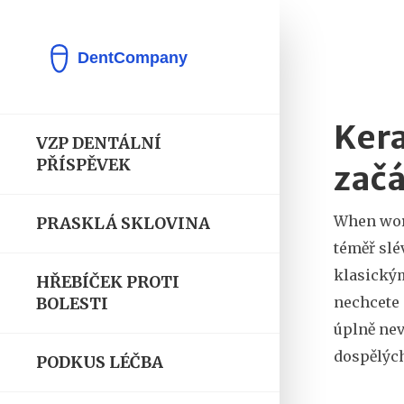
Kera
VZP DENTÁLNÍ
PŘÍSPĚVEK
zač
When wo
PRASKLÁ SKLOVINA
téměř slé
klasický
HŘEBÍČEK PROTI
nechcete
BOLESTI
úplně nev
dospělých 
PODKUS LÉČBA