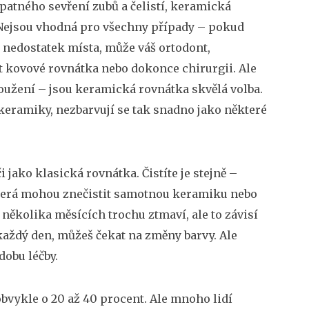
patného sevření zubů a čelistí
, keramická
e. Nejsou vhodná pro všechny případy – pokud
ý nedostatek místa, může váš
ortodont
,
 kovové rovnátka nebo dokonce chirurgii. Ale
oužení – jsou keramická rovnátka skvělá volba.
z keramiky, nezbarvují se tak snadno jako některé
jako klasická rovnátka. Čistíte je stejně –
která mohou znečistit samotnou keramiku nebo
 několika měsících trochu ztmaví, ale to závisí
 každý den, můžeš čekat na změny barvy. Ale
dobu léčby.
obvykle o 20 až 40 procent. Ale mnoho lidí