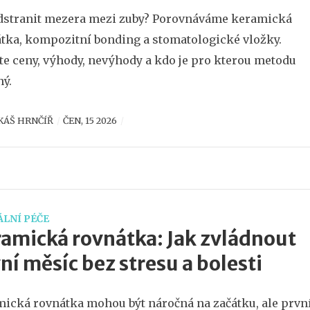
dstranit mezera mezi zuby? Porovnáváme keramická
tka, kompozitní bonding a stomatologické vložky.
ěte ceny, výhody, nevýhody a kdo je pro kterou metodu
ý.
KÁŠ HRNČÍŘ
ČEN, 15 2026
LNÍ PÉČE
amická rovnátka: Jak zvládnout
ní měsíc bez stresu a bolesti
ická rovnátka mohou být náročná na začátku, ale prvn