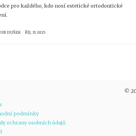
dce pro každého, kdo nosí estetické ortodontické
ení.
KUB DUŠEK
ŘÍJ, 31 2025
© 20
s
hodní podmínky
dy ochrany osobních údajů
R