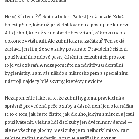
špína. To je počátek rozpadu.
Největší chyba? Čekat na bolest. Bolest je už pozdě. Když
bolest přijde, káze už prošel sklovinou a postupuje k nervu.
A to je bod, kde už se neobejde bez vrtání, zákroku nebo
dokonce vytáhnutí. Ale zubní kaz na začátku? Ten se dá
zastavit jen tím, že se o zuby postaráte. Pravidelné čištění,
používání fluoridové pasty, čištění mezizubních prostor —
to je vaše zbraň. A nezapomeňte na návštěvu u dentální
hygienistky. Tam vás někdo s mikroskopem a speciálními
nástroji najde ty bílé skvrny, které vy nevidíte.
Nezapomeňte také na to, že
zubní hygiena
,
pravidelná a
správně provedená péče o zuby a dásně
.
není jen o kartáčku.
Je to o tom, jak často čistíte, jak dlouho, jakým směrem a jestli
používáte nit. Většina lidí čistí zuby jen dvě minuty denně —
ale ne všechny plochy. Mezi zuby je to nejhorší místo. Tam
se káze začíná nejčastěji. A tam je nejtěžší ho poznat.