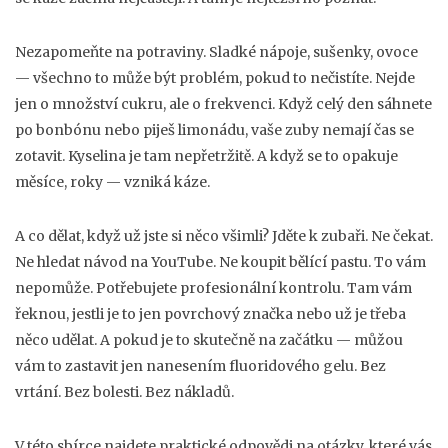
Nezapomeňte na potraviny. Sladké nápoje, sušenky, ovoce
— všechno to může být problém, pokud to nečistíte. Nejde
jen o množství cukru, ale o frekvenci. Když celý den sáhnete
po bonbónu nebo piješ limonádu, vaše zuby nemají čas se
zotavit. Kyselina je tam nepřetržitě. A když se to opakuje
měsíce, roky — vzniká káze.
A co dělat, když už jste si něco všimli? Jděte k zubaři. Ne čekat.
Ne hledat návod na YouTube. Ne koupit bělící pastu. To vám
nepomůže. Potřebujete profesionální kontrolu. Tam vám
řeknou, jestli je to jen povrchový značka nebo už je třeba
něco udělat. A pokud je to skutečně na začátku — můžou
vám to zastavit jen nanesením fluoridového gelu. Bez
vrtání. Bez bolesti. Bez nákladů.
V této sbírce najdete praktické odpovědi na otázky, které vás