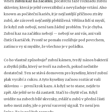
When
zubní kaz na začátku
,
počáteční fáze rozkladu zubní
skloviny, která je ještě reverzibilní a nevyžaduje vrtání
. Also
known as
počáteční kariés
, it
je nejčastější příčinou ztráty
zubů, ale zároveň nejčastěji přehlížená
.
Většina lidí si myslí,
že když zub nebojí, není tam žádný problém. To je chyba.
Zubní kaz na začátku nebojí — nebojí se ani vás, ani vaši
čistící kartáček. Prostě se pomalu rozšiřuje pod povrchem,
zatímco vy si myslíte, že všechno je v pořádku.
Co ho vlastně způsobuje?
zubní kámen
,
tvrdý nános bakterií
a zbytků jídla, který se tvoří na zubech, pokud nečistíte
dostatečně
.
Ten se stává domovem pro kyseliny, které zubní
plak vyrábí z cukru. A tyto kyseliny začnou roztácat vaši
sklovinu — první krok kazu. A když se to stane, nejde to
zpět. Ale ještě se to dá zastavit. Stačí to chytit včas. Když
uvidíte na zubech bílé skvrnky, zvlášť u zubů v přední části
nebo mezi zuby, jde o první varovný signál. To není jen