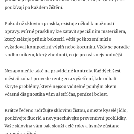
používají po každém čištění.
Pokud už sklovina praskla, existuje několik možností
opravy. Mírné praskliny lze zatavit speciálním materiálem,
který ztěžuje průnik bakterií. Větší poškození může
vyžadovat kompozitní výplň nebo korunku. Vždy se poraďte
s odborníkem, který zhodnotí, co je pro vás nejvhodnější.
Nezapomeňte také na pravidelné kontroly. Každých šest
měsíců zubař provede rentgen a vyšetření, kde odhalí
skryté problémy, které nejsou viditelné pouhým okem.
Včasná diagnostika vám ušetří čas, peníze i bolest.
Krátce řečeno: udržujte sklovinu čistou, omezte kyselé jídlo,
používejte fluorid a nevynechávejte preventivní prohlídky.
Vaše sklovina vám pak slouží celé roky a úsměv zůstane
zdravý a zářivý.