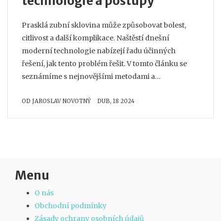
technologie a postupy
Prasklá zubní sklovina může způsobovat bolest,
citlivost a další komplikace. Naštěstí dnešní
moderní technologie nabízejí řadu účinných
řešení, jak tento problém řešit. V tomto článku se
seznámíme s nejnovějšími metodami a
technologiemi pro opravu zubní skloviny, jako jsou
OD
JAROSLAV NOVOTNÝ
DUB, 18 2024
remineralizační gely, laserové technologie a
nanotechnologie, které přinášejí revoluční změny v
péči o zuby a vrací pacientům zdravý úsměv.
Menu
O nás
Obchodní podmínky
Zásady ochrany osobních údajů