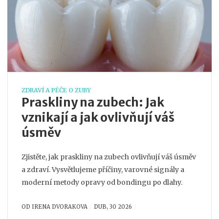
ZDRAVÍ A PÉČE O ZUBY
Praskliny na zubech: Jak
vznikají a jak ovlivňují váš
úsměv
Zjistěte, jak praskliny na zubech ovlivňují váš úsměv
a zdraví. Vysvětlujeme příčiny, varovné signály a
moderní metody opravy od bondingu po dlahy.
OD
IRENA DVORAKOVA
DUB, 30 2026