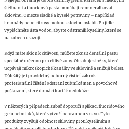
Nejlepší obrana je dobrá ústní hygiena. Kartáček s měkkými
štětinami a fluoridová pasta pomáhají remineralizovat
sklovinu. Omezte sladké a kyselé potraviny – například
limonády nebo citrusy mohou sklovinu oslabit. Po jídle
vypláchněte ústa vodou, abyste odstranili kyseliny, které se
na zubech usazují.
Když máte sklon k citlivosti, můžete zkusit dentální pastu
speciálně určenou pro citlivé zuby. Obsahuje složky, které
ucpávají mikroskopické kanálky ve sklovině a snižují bolest.
Důležitý je i pravidelný odborný čistící zákrok –
profesionální čištění odstraní zubní kámen a povrchové
poškození, které domácí kartáč nedokáže.
V některých případech zubař doporučí aplikaci fluoridového
gelu nebo laků, které vytvoří ochrannou vrstvu. Tyto
produkty zvyšují odolnost skloviny proti kyselinám a
pomáhají zpomalit tvorbu kazu. Účinek je nejlepší, když se