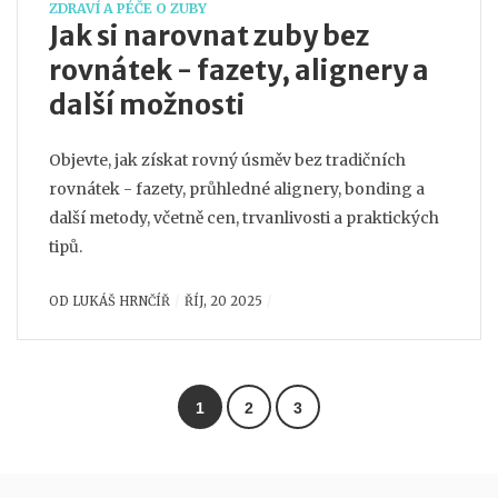
ZDRAVÍ A PÉČE O ZUBY
Jak si narovnat zuby bez
rovnátek - fazety, alignery a
další možnosti
Objevte, jak získat rovný úsměv bez tradičních
rovnátek - fazety, průhledné alignery, bonding a
další metody, včetně cen, trvanlivosti a praktických
tipů.
OD
LUKÁŠ HRNČÍŘ
ŘÍJ, 20 2025
1
2
3