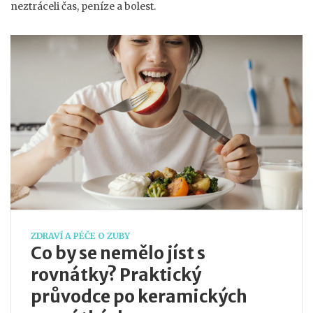
neztráceli čas, peníze a bolest.
ZDRAVÍ A PÉČE O ZUBY
Co by se nemělo jíst s
rovnátky? Praktický
průvodce po keramických