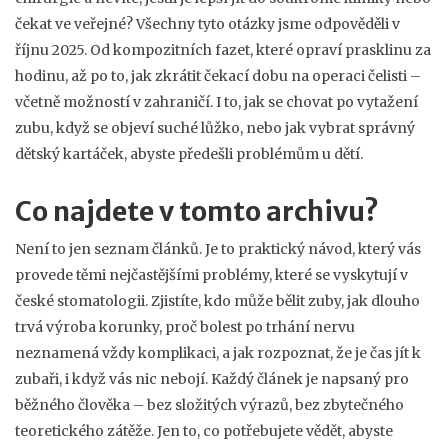
čekat ve veřejné? Všechny tyto otázky jsme odpověděli v
říjnu 2025. Od kompozitních fazet, které opraví prasklinu za
hodinu, až po to, jak zkrátit čekací dobu na operaci čelisti –
včetně možností v zahraničí. I to, jak se chovat po vytažení
zubu, když se objeví suché lůžko, nebo jak vybrat správný
dětský kartáček, abyste předešli problémům u dětí.
Co najdete v tomto archivu?
Není to jen seznam článků. Je to praktický návod, který vás
provede těmi nejčastějšími problémy, které se vyskytují v
české stomatologii. Zjistíte, kdo může bělit zuby, jak dlouho
trvá výroba korunky, proč bolest po trhání nervu
neznamená vždy komplikaci, a jak rozpoznat, že je čas jít k
zubaři, i když vás nic nebojí. Každý článek je napsaný pro
běžného člověka – bez složitých výrazů, bez zbytečného
teoretického zátěže. Jen to, co potřebujete vědět, abyste