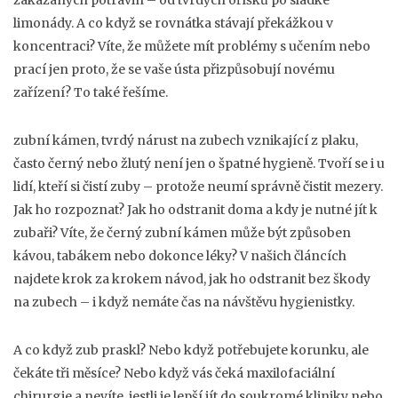
zakázaných potravin – od tvrdých oříšků po sladké
limonády. A co když se rovnátka stávají překážkou v
koncentraci? Víte, že můžete mít problémy s učením nebo
prací jen proto, že se vaše ústa přizpůsobují novému
zařízení? To také řešíme.
zubní kámen
,
tvrdý nárust na zubech vznikající z plaku,
často černý nebo žlutý
není jen o špatné hygieně. Tvoří se i u
lidí, kteří si čistí zuby – protože neumí správně čistit mezery.
Jak ho rozpoznat? Jak ho odstranit doma a kdy je nutné jít k
zubaři? Víte, že černý zubní kámen může být způsoben
kávou, tabákem nebo dokonce léky? V našich článcích
najdete krok za krokem návod, jak ho odstranit bez škody
na zubech – i když nemáte čas na návštěvu hygienistky.
A co když zub praskl? Nebo když potřebujete korunku, ale
čekáte tři měsíce? Nebo když vás čeká maxilofaciální
chirurgie a nevíte, jestli je lepší jít do soukromé kliniky nebo