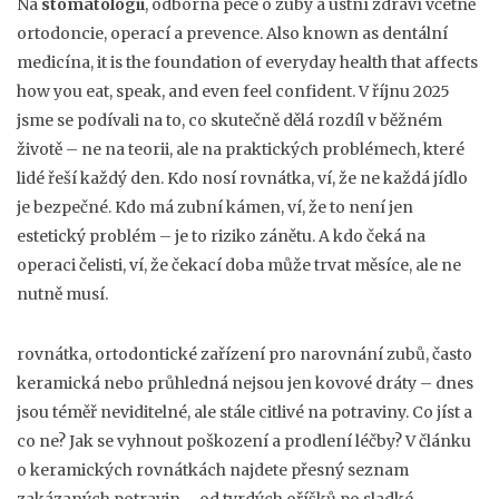
Na
stomatologii
,
odborná péče o zuby a ústní zdraví včetně
ortodoncie, operací a prevence
. Also known as
dentální
medicína
, it is the foundation of everyday health that affects
how you eat, speak, and even feel confident.
V říjnu 2025
jsme se podívali na to, co skutečně dělá rozdíl v běžném
životě – ne na teorii, ale na praktických problémech, které
lidé řeší každý den. Kdo nosí rovnátka, ví, že ne každá jídlo
je bezpečné. Kdo má zubní kámen, ví, že to není jen
estetický problém – je to riziko zánětu. A kdo čeká na
operaci čelisti, ví, že čekací doba může trvat měsíce, ale ne
nutně musí.
rovnátka
,
ortodontické zařízení pro narovnání zubů, často
keramická nebo průhledná
nejsou jen kovové dráty – dnes
jsou téměř neviditelné, ale stále citlivé na potraviny. Co jíst a
co ne? Jak se vyhnout poškození a prodlení léčby? V článku
o keramických rovnátkách najdete přesný seznam