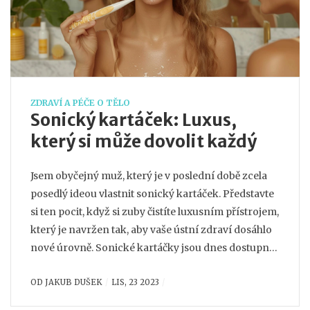
ZDRAVÍ A PÉČE O TĚLO
Sonický kartáček: Luxus,
který si může dovolit každý
Jsem obyčejný muž, který je v poslední době zcela
posedlý ideou vlastnit sonický kartáček. Představte
si ten pocit, když si zuby čistíte luxusním přístrojem,
který je navržen tak, aby vaše ústní zdraví dosáhlo
nové úrovně. Sonické kartáčky jsou dnes dostupné
pro každého, takže já nebo vy, kdo čtete tento
OD
JAKUB DUŠEK
LIS, 23 2023
článek, si můžeme dovolit tento fenomén domácí
péče o zuby. Ano, je to luxus, ale je to ten typ luxusu,