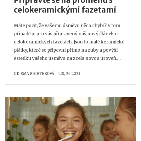
Připravte se na proměnu s
celokeramickými fazetami
Máte pocit, že vašemu úsměvu něco chybí? V tom
případě je pro vás připravený náš nový článek o
celokeramických fazetách. Jsou to malé keramické
plátky, které se připevní přímo na zuby a povýší
estetiku vašeho úsměvu na zcela novou úroveň.
Přečtěte si, jak probíhá ta celá procedura a jaké
OD
EMA RICHTEROVÁ
LIS, 26 2023
úžasné výsledky můžete očekávat. Stejně jako já,
můžete se těšit na proměnu, kterou si zamilujete.