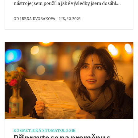
nástroje jsem použil a jaké výsledky jsem dosáhl.
Doufám, že moje zkušenosti pomohou dalším
OD
IRENA DVORAKOVA
LIS, 30 2023
odvážlivcům, kteří si troufnou na DIY opravu zubu.
KOSMETICKÁ STOMATOLOGIE