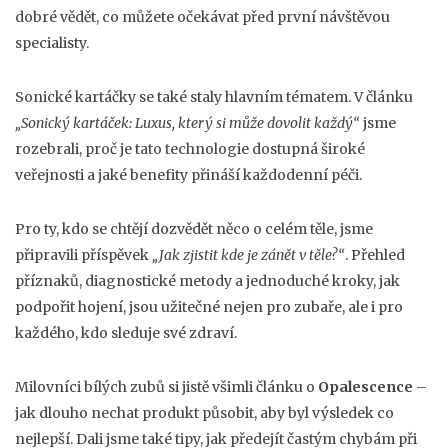
dobré vědět, co můžete očekávat před první návštěvou
specialisty.
Sonické kartáčky se také staly hlavním tématem. V článku
„Sonický kartáček: Luxus, který si může dovolit každý“
jsme
rozebrali, proč je tato technologie dostupná široké
veřejnosti a jaké benefity přináší každodenní péči.
Pro ty, kdo se chtějí dozvědět něco o celém těle, jsme
připravili příspěvek
„Jak zjistit kde je zánět v těle?“
. Přehled
příznaků, diagnostické metody a jednoduché kroky, jak
podpořit hojení, jsou užitečné nejen pro zubaře, ale i pro
každého, kdo sleduje své zdraví.
Milovníci bílých zubů si jistě všimli článku o
Opalescence
–
jak dlouho nechat produkt působit, aby byl výsledek co
nejlepší. Dali jsme také tipy, jak předejít častým chybám při