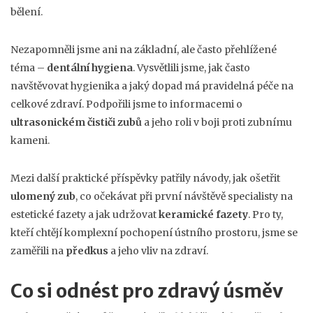
bělení.
Nezapomněli jsme ani na základní, ale často přehlížené
téma –
dentální hygiena
. Vysvětlili jsme, jak často
navštěvovat hygienika a jaký dopad má pravidelná péče na
celkové zdraví. Podpořili jsme to informacemi o
ultrasonickém čističi zubů
a jeho roli v boji proti zubnímu
kameni.
Mezi další praktické příspěvky patřily návody, jak ošetřit
ulomený zub
, co očekávat při první návštěvě specialisty na
estetické fazety a jak udržovat
keramické fazety
. Pro ty,
kteří chtějí komplexní pochopení ústního prostoru, jsme se
zaměřili na
předkus
a jeho vliv na zdraví.
Co si odnést pro zdravý úsměv