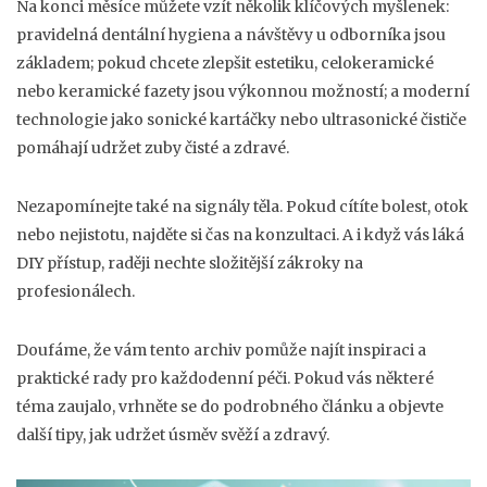
Na konci měsíce můžete vzít několik klíčových myšlenek:
pravidelná dentální hygiena a návštěvy u odborníka jsou
základem; pokud chcete zlepšit estetiku, celokeramické
nebo keramické fazety jsou výkonnou možností; a moderní
technologie jako sonické kartáčky nebo ultrasonické čističe
pomáhají udržet zuby čisté a zdravé.
Nezapomínejte také na signály těla. Pokud cítíte bolest, otok
nebo nejistotu, najděte si čas na konzultaci. A i když vás láká
DIY přístup, raději nechte složitější zákroky na
profesionálech.
Doufáme, že vám tento archiv pomůže najít inspiraci a
praktické rady pro každodenní péči. Pokud vás některé
téma zaujalo, vrhněte se do podrobného článku a objevte
další tipy, jak udržet úsměv svěží a zdravý.