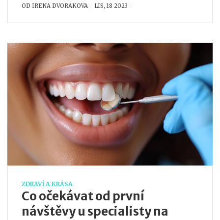
OD
IRENA DVORAKOVA
LIS, 18 2023
hračka. Prozkoumáme vše od správného čištění
zubů po preventivní péči. Tento článek je plný
užitečných tipů a triků, tak se připravte na zlepšení
vaší ústní hygieny.
ZDRAVÍ A KRÁSA
Co očekávat od první
návštěvy u specialisty na