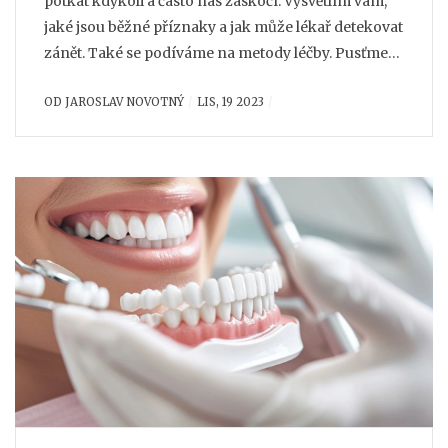
potkat kdykoli a často nás zaskočí. Vysvětlím vám,
jaké jsou běžné příznaky a jak může lékař detekovat
zánět. Také se podíváme na metody léčby. Pusťme
se do toho!
OD
JAROSLAV NOVOTNÝ
LIS, 19 2023