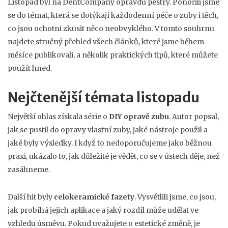
Listopad byl na DentCompany opravdu pestrý. Ponořili jsme
se do témat, která se dotýkají každodenní péče o zuby i těch,
co jsou ochotni zkusit něco neobvyklého. V tomto souhrnu
najdete stručný přehled všech článků, které jsme během
měsíce publikovali, a několik praktických tipů, které můžete
použít hned.
Nejčtenější témata listopadu
Největší ohlas získala série o
DIY opravě zubu
. Autor popsal,
jak se pustil do opravy vlastní zuby, jaké nástroje použil a
jaké byly výsledky. I když to nedoporučujeme jako běžnou
praxi, ukázalo to, jak důležité je vědět, co se v ústech děje, než
zasáhneme.
Další hit byly
celokeramické fazety
. Vysvětlili jsme, co jsou,
jak probíhá jejich aplikace a jaký rozdíl může udělat ve
vzhledu úsměvu. Pokud uvažujete o estetické změně, je