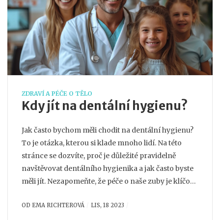
ZDRAVÍ A PÉČE O TĚLO
Kdy jít na dentální hygienu?
Jak často bychom měli chodit na dentální hygienu?
To je otázka, kterou si klade mnoho lidí. Na této
stránce se dozvíte, proč je důležité pravidelně
navštěvovat dentálního hygienika a jak často byste
měli jít. Nezapomeňte, že péče o naše zuby je klíčová
pro naše celkové zdraví. Tak pojďme se o to
OD
EMA RICHTEROVÁ
LIS, 18 2023
postarat co nejlépe!