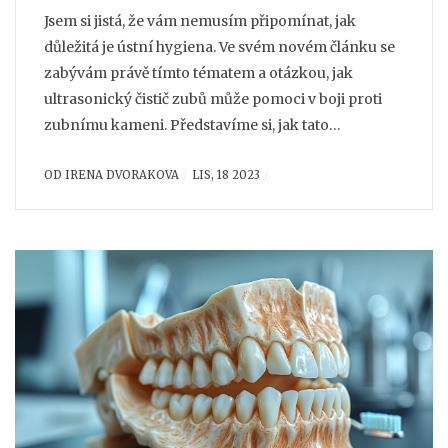
Jsem si jistá, že vám nemusím připomínat, jak
důležitá je ústní hygiena. Ve svém novém článku se
zabývám právě tímto tématem a otázkou, jak
ultrasonický čistič zubů může pomoci v boji proti
zubnímu kameni. Představíme si, jak tato
technologie funguje a jaké benefity přináší. Dáme
OD
IRENA DVORAKOVA
LIS, 18 2023
vám tipy, jak si zařízení můžete vybrat a jak ho
efektivně využívat. Udělejte krok navíc pro zdravý
úsměv a čtěte dál!