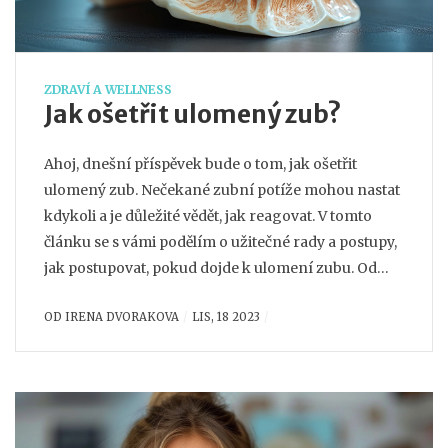
ZDRAVÍ A WELLNESS
Jak ošetřit ulomený zub?
Ahoj, dnešní příspěvek bude o tom, jak ošetřit
ulomený zub. Nečekané zubní potíže mohou nastat
kdykoli a je důležité vědět, jak reagovat. V tomto
článku se s vámi podělím o užitečné rady a postupy,
jak postupovat, pokud dojde k ulomení zubu. Od
první pomoci až po nouzové ošetření, tady najdete
OD
IRENA DVORAKOVA
LIS, 18 2023
vše potřebné pro správnou dentalní péči.