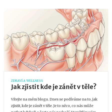
který si může dovolit opravdu každý.
ZDRAVÍ A WELLNESS
Jak zjistit kde je zánět v těle?
Vítejte na mém blogu. Dnes se podíváme na to, jak
zjistit, kde je zánět v těle. Je to něco, co nás může