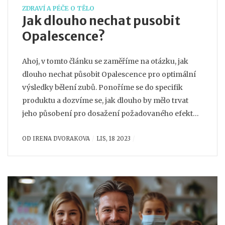
ZDRAVÍ A PÉČE O TĚLO
Jak dlouho nechat pusobit
Opalescence?
Ahoj, v tomto článku se zaměříme na otázku, jak
dlouho nechat působit Opalescence pro optimální
výsledky bělení zubů. Ponoříme se do specifik
produktu a dozvíme se, jak dlouho by mělo trvat
jeho působení pro dosažení požadovaného efektu.
Také se podíváme na to, jak se správně používá a
OD
IRENA DVORAKOVA
LIS, 18 2023
jak se vyhnout možným problémům. Připojte se k
nám a zjistěte vše, co potřebujete vědět o
Opalescence a jeho účincích na vaše zuby.